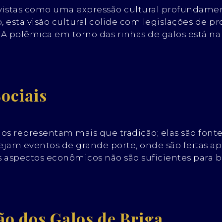
 vistas como uma expressão cultural profundament
, esta visão cultural colide com legislações de p
s. A polêmica em torno das rinhas de galos está n
ociais
los representam mais que tradição; elas são fon
am eventos de grande porte, onde são feitas ap
os aspectos econômicos não são suficientes para 
o dos Galos de Briga