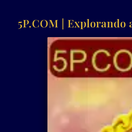
5P.COM | Explorando 