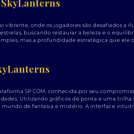
 SkyLanterns
vibrante, onde os jogadores são desafiados a i
trelas, buscando restaurar a beleza e o equilíbrio
simples, mas a profundidade estratégica que ele
kyLanterns
ataforma 5P.COM, conhecida por seu compromisso
idades. Utilizando gráficos de ponta e uma trilha
mundo de fantasia e mistério. A interface intuit