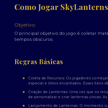
Como Jogar SkyLantern
Objetivo:
O principal objetivo do jogo é coletar mat
tempos obscuros.
Regras Básicas
Coleta de Recursos:
Os jogadores começam
especial e óleos encantados. Esses itens s
Criação de Lanternas:
Uma vez que os recurs
de personalizar e criar lanternas únicas. 
Lançamento de Lanternas:
O momento culm